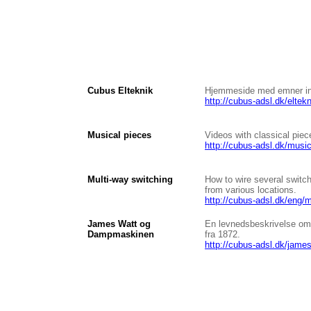
Cubus Elteknik
Hjemmeside med emner ind
http://cubus-adsl.dk/eltekn
Musical pieces
Videos with classical piec
http://cubus-adsl.dk/musi
Multi-way switching
How to wire several switche
from various locations.
http://cubus-adsl.dk/eng/
James Watt og
En levnedsbeskrivelse om 
Dampmaskinen
fra 1872.
http://cubus-adsl.dk/jame